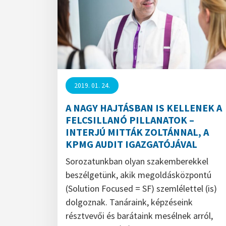
2019. 01. 24.
A NAGY HAJTÁSBAN IS KELLENEK A
FELCSILLANÓ PILLANATOK –
INTERJÚ MITTÁK ZOLTÁNNAL, A
KPMG AUDIT IGAZGATÓJÁVAL
Sorozatunkban olyan szakemberekkel
beszélgetünk, akik megoldásközpontú
(Solution Focused = SF) szemlélettel (is)
dolgoznak. Tanáraink, képzéseink
résztvevői és barátaink mesélnek arról,