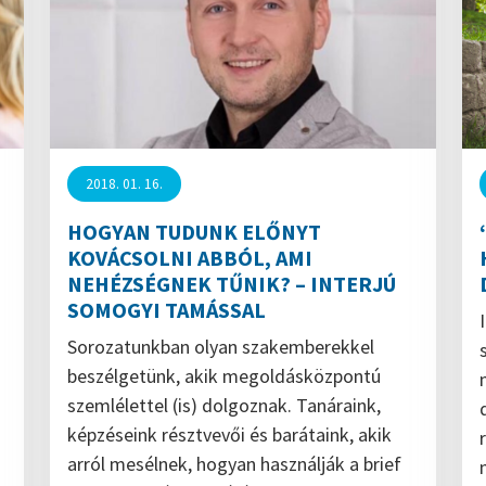
2018. 01. 16.
HOGYAN TUDUNK ELŐNYT
KOVÁCSOLNI ABBÓL, AMI
NEHÉZSÉGNEK TŰNIK? – INTERJÚ
SOMOGYI TAMÁSSAL
Sorozatunkban olyan szakemberekkel
beszélgetünk, akik megoldásközpontú
szemlélettel (is) dolgoznak. Tanáraink,
képzéseink résztvevői és barátaink, akik
arról mesélnek, hogyan használják a brief