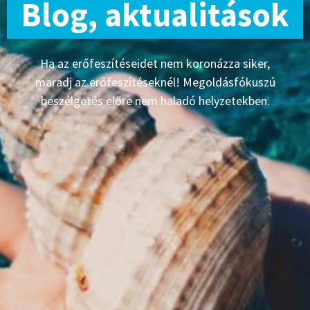
Blog, aktualitások
Ha az erőfeszítéseidet nem koronázza siker,
maradj az erőfeszítéseknél! Megoldásfókuszú
beszélgetés előre nem haladó helyzetekben.