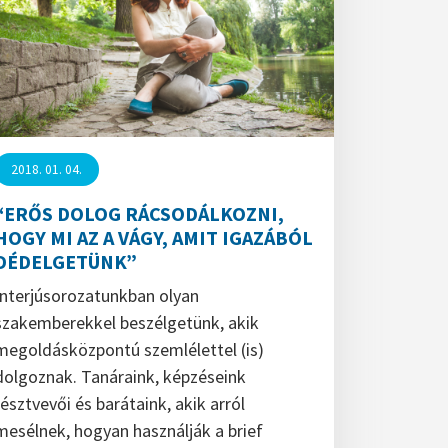
2018. 01. 04.
“ERŐS DOLOG RÁCSODÁLKOZNI,
HOGY MI AZ A VÁGY, AMIT IGAZÁBÓL
DÉDELGETÜNK”
Interjúsorozatunkban olyan
szakemberekkel beszélgetünk, akik
megoldásközpontú szemlélettel (is)
dolgoznak. Tanáraink, képzéseink
résztvevői és barátaink, akik arról
mesélnek, hogyan használják a brief