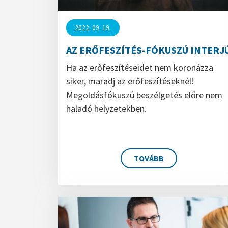
2022. 09. 19.
AZ ERŐFESZÍTÉS-FÓKUSZÚ INTERJ
Ha az erőfeszítéseidet nem koronázza
siker, maradj az erőfeszítéseknél!
Megoldásfókuszú beszélgetés előre nem
haladó helyzetekben.
TOVÁBB