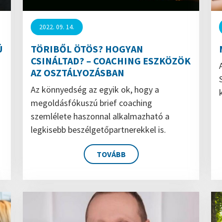
2022. 09. 14.
Ú
TÖRIBŐL ÖTÖS? HOGYAN
CSINÁLTAD? – COACHING ESZKÖZÖK
AZ OSZTÁLYOZÁSBAN
Az könnyedség az egyik ok, hogy a
megoldásfókuszú brief coaching
szemlélete haszonnal alkalmazható a
legkisebb beszélgetőpartnerekkel is.
TOVÁBB