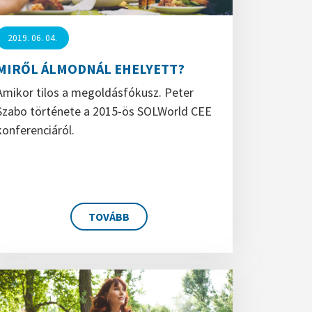
2019. 06. 04.
MIRŐL ÁLMODNÁL EHELYETT?
Amikor tilos a megoldásfókusz. Peter
Szabo története a 2015-ös SOLWorld CEE
konferenciáról.
TOVÁBB