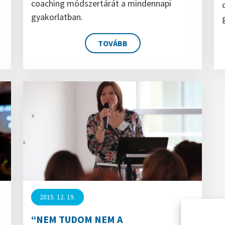
coaching módszertárát a mindennapi
gyakorlatban.
TOVÁBB
2015. 12. 19.
“NEM TUDOM NEM A