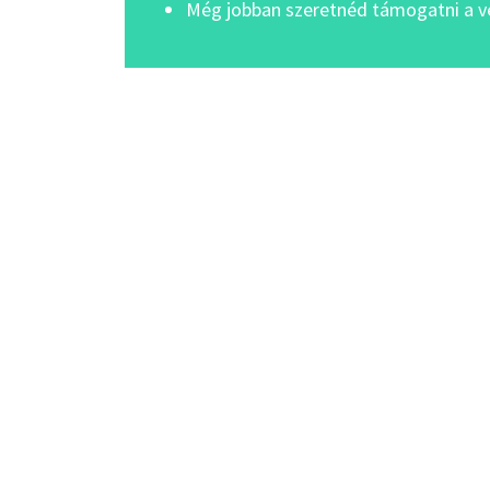
Még jobban szeretnéd támogatni a v
ÉRDEKEL A MEGOLDÁ
COACHING - BESZÉLJ
Nevem*
Email címem*