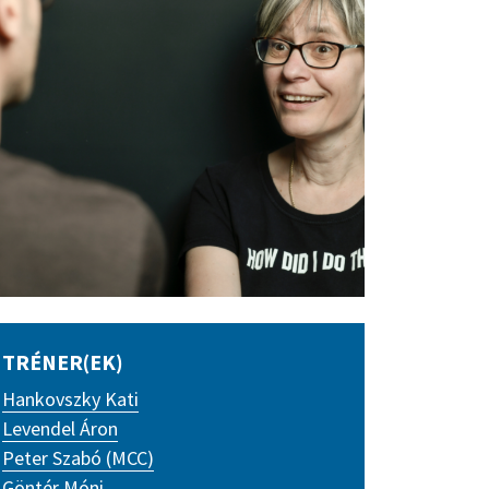
TRÉNER(EK)
Hankovszky Kati
Levendel Áron
Peter Szabó (MCC)
Göntér Móni