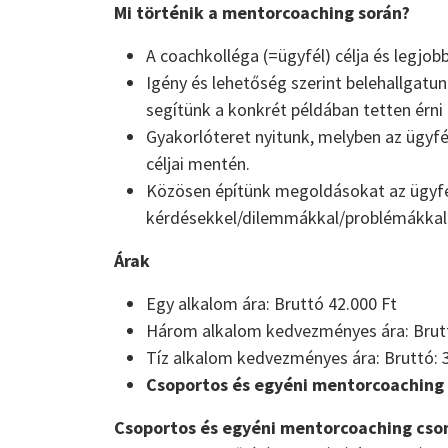
Mi történik a mentorcoaching során?
A coachkolléga (=ügyfél) célja és legjo
Igény és lehetőség szerint belehallgatu
segítünk a konkrét példában tetten érn
Gyakorlóteret nyitunk, melyben az ügyfél
céljai mentén.
Közösen építünk megoldásokat az ügyfé
kérdésekkel/dilemmákkal/problémákkal
Árak
Egy alkalom ára: Bruttó 42.000 Ft
Három alkalom kedvezményes ára: Brutt
Tíz alkalom kedvezményes ára: Bruttó: 
C
soportos és egyéni mentorcoaching 
Csoportos és egyéni mentorcoaching cs