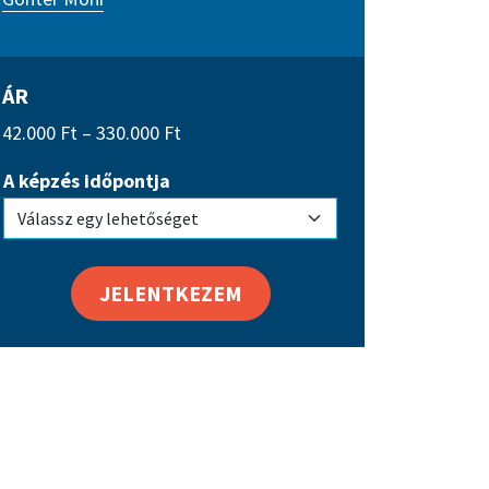
ÁR
Ártartomány:
42.000
Ft
–
330.000
Ft
42.000 Ft
A képzés időpontja
-
330.000 Ft
JELENTKEZEM