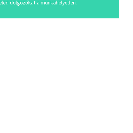
eled dolgozókat a munkahelyeden.
SFÓKUSZÚ BRIEF
ÜNK!
Telefonszámom*
Milyen témában fogunk beszélgetni?*