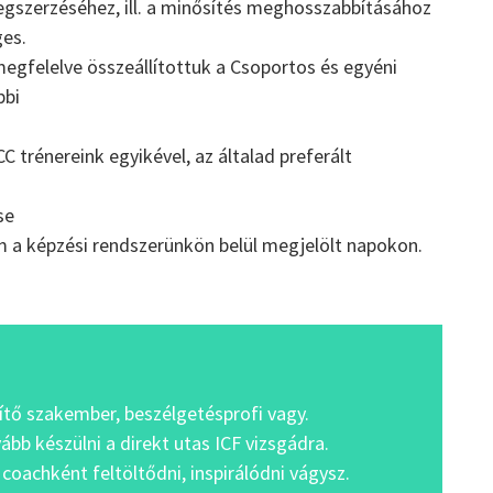
egszerzéséhez, ill. a minősítés meghosszabbításához
ges.
megfelelve összeállítottuk a Csoportos és egyéni
bbi
 trénereink egyikével, az általad preferált
se
 a képzési rendszerünkön belül megjelölt napokon.
gítő szakember, beszélgetésprofi vagy.
ább készülni a direkt utas ICF vizsgádra.
coachként feltöltődni, inspirálódni vágysz.