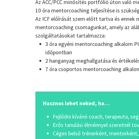
Az ACC/PCC minősítés portfólió úton való m
10 óra mentorcoaching teljesítése is szüksé
Az ICF előírását szem előtt tartva és ennek 
mentorcoaching csomagunkat, amely az alá
szolgáltatásokat tartalmazza:
3 óra egyéni mentorcoaching alkalom PCC
időpontban
2 hanganyag meghallgatása és értékelé
7 óra csoportos mentorcoaching alkalom
Hasznos lehet neked, ha…
Fejlődni kívánó coach, terapeuta, se
Erős tanulási élménnyel szeretnél tov
Céges belső trénerként, mentorként, 