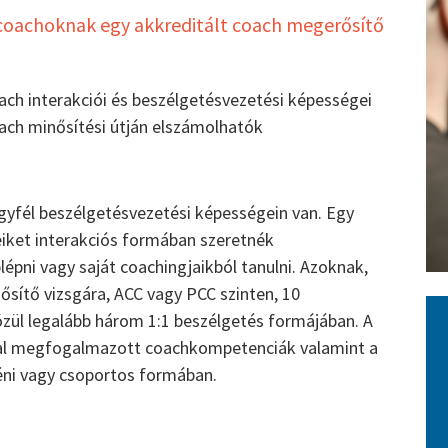
oachoknak egy akkreditált coach megerősítő
h interakciói és beszélgetésvezetési képességei
ach minősítési útján elszámolhatók
gyfél beszélgetésvezetési képességein van. Egy
iket interakciós formában szeretnék
épni vagy saját coachingjaikból tanulni. Azoknak,
nősítő vizsgára, ACC vagy PCC szinten, 10
zül legalább három 1:1 beszélgetés formájában. A
ltal megfogalmazott coachkompetenciák valamint a
yéni vagy csoportos formában.