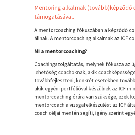
Mentoring alkalmak (tovább)képződő c
támogatásával.
A mentorcoaching fókuszában a képződő coac
állnak. A mentorcoaching alkalmak az ICF co
Mi a mentorcoaching?
Coachingszolgáltatás, melynek fókusza az ü
lehetőség coachoknak, akik coachképessége
továbbfejleszteni, konkrét esetekben továbbl
akik egyéni portfólióval készülnek az ICF mi
mentorcoaching órára van szüksége, ezek kö
mentorcoach a vizsgafelkészülést az ICF á
coach céljai mentén segíti, igény szerint eg