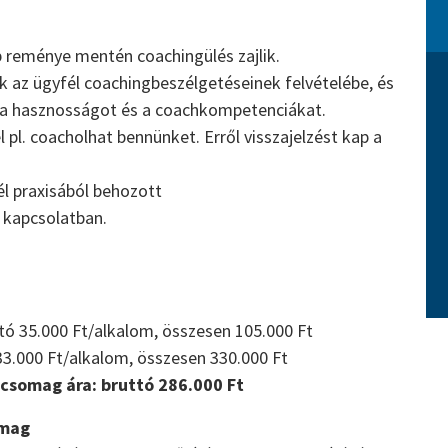
bb reménye mentén coachingülés zajlik.
nk az ügyfél coachingbeszélgetéseinek felvételébe, és
i a hasznosságot és a coachkompetenciákat.
 pl. coacholhat bennünket. Erről visszajelzést kap a
l praxisából behozott
 kapcsolatban.
ó 35.000 Ft/alkalom, összesen 105.000 Ft
33.000 Ft/alkalom, összesen 330.000 Ft
csomag ára: bruttó 286.000 Ft
omag