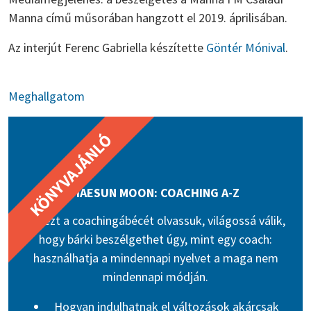
Manna című műsorában hangzott el 2019. áprilisában.
Az interjút Ferenc Gabriella készítette
Göntér Mónival
.
Meghallgatom
HAESUN MOON: COACHING A-Z
Ha ezt a coachingábécét olvassuk, világossá válik,
hogy bárki beszélgethet úgy, mint egy coach:
használhatja a mindennapi nyelvet a maga nem
mindennapi módján.
Hogyan indulhatnak el változások akárcsak