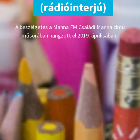
(rádióinterjú)
A beszélgetés a Manna FM Családi Manna című
műsorában hangzott el 2019. áprilisában.