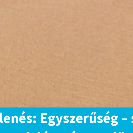
enés: Egyszerűség – s