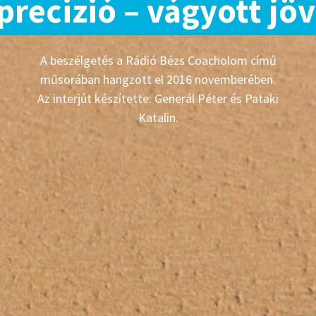
precizió – vágyott jö
A beszélgetés a Rádió Bézs Coacholom című
műsorában hangzott el 2016 novemberében.
Az interjút készítette: Generál Péter és Pataki
Katalin.