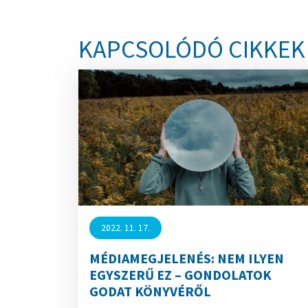
KAPCSOLÓDÓ CIKKEK
2022. 11. 17.
MÉDIAMEGJELENÉS: NEM ILYEN
EGYSZERŰ EZ – GONDOLATOK
GODAT KÖNYVÉRŐL