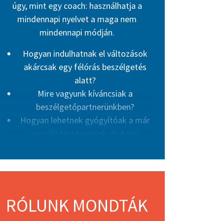
úgy, mint egy coach: használhatja a
mindennapi nyelvet a maga nem
mindennapi módján.
Hogyan indulhatnak el változások
akárcsak egy félórás beszélgetés
alatt?
Mire vagyunk kíváncsiak a
beszélgetőpartnerünkben?
Hogyan lehetnek gyógyítóak a már
megélt történeteink, és hogy
alkothatunk újabbakat, a jövőbe
tekintve?
Haesun Moon kommunikációkutató
keres válaszokat ezekre a kérdésekre,
RÓLUNK MONDTÁK
miközben valóban egy ÁBC-t nyújt az