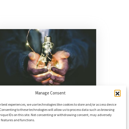
folytatódjon egy elkezdett történet.
Manage Consent
2022. 11. 20.
e best experiences, we use technologies like cookies to store and/or access device
MÉDIAMEGJELENÉS:
Consenting to these technologies will allow us to process data such as browsing
PARADIGMAVÁLTÁS: ELLENÁLLÁS
nique IDs on this site. Not consenting or withdrawing consent, may adversely
n features and functions.
HELYETT EGYÜTTMŰKÖDÉS