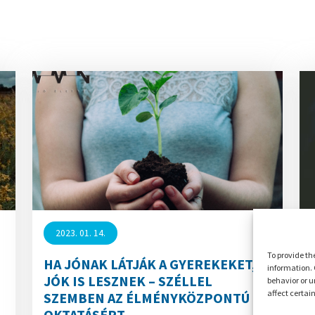
2023. 01. 14.
To provide th
HA JÓNAK LÁTJÁK A GYEREKEKET,
information. 
JÓK IS LESZNEK – SZÉLLEL
behavior or u
affect certai
SZEMBEN AZ ÉLMÉNYKÖZPONTÚ
OKTATÁSÉRT