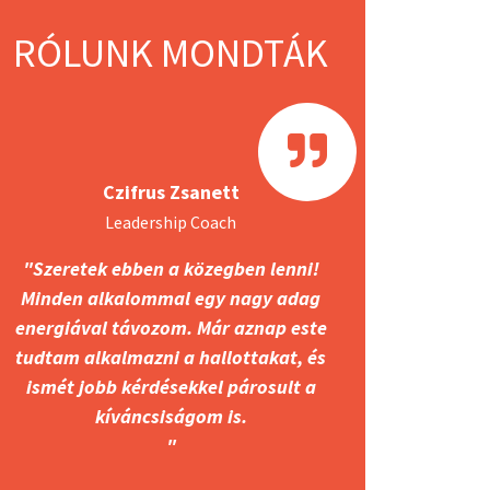
keres válaszokat ezekre a kérdésekre,
RÓLUNK MONDTÁK
miközben valóban egy ÁBC-t nyújt az
olvasónak az eredményes,
jövőbetekintő, erőforrásokra fókuszáló
beszélgetésekről.
Czifrus Zsanett
Beszélgetőpartnerként jól megfontolt
választásaival hozzájárulhat ahhoz, hogy
Leadership Coach
a másik kibonthassa a lehetséges
"Szeretek ebben a közegben lenni!
hatalmát (might), felfigyeljen saját
Minden alkalommal egy nagy adag
kiváncsiságára (care) vagy akár tetten
energiával távozom. Már aznap este
érje, hogy máris az, aki szeretne lenni
tudtam alkalmazni a hallottakat, és
(becoming).
ismét jobb kérdésekkel párosult a
kíváncsiságom is.
Haesun Moon könyve megtanít másként
"
hallani meg egyes szavakat a másik és
saját elbeszéléseinkben: mit mondunk