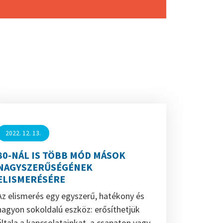
arról, amit szeretnénk – és azzal fűzzük
tovább a beszélgetés fonalát, ahol esély
mutatkozik arra, hogy még jobban
folytatódjon egy elkezdett történet.
2022. 12. 13.
80-NÁL IS TÖBB MÓD MÁSOK
NAGYSZERŰSÉGÉNEK
ELISMERÉSÉRE
Az elismerés egy egyszerű, hatékony és
nagyon sokoldalú eszköz: erősíthetjük
általa a kapcsolatainkat, a csapaton vagy