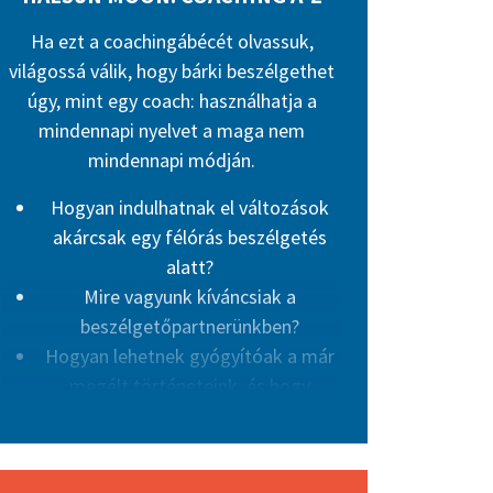
Ha ezt a coachingábécét olvassuk,
világossá válik, hogy bárki beszélgethet
úgy, mint egy coach: használhatja a
mindennapi nyelvet a maga nem
mindennapi módján.
Hogyan indulhatnak el változások
akárcsak egy félórás beszélgetés
alatt?
Mire vagyunk kíváncsiak a
beszélgetőpartnerünkben?
Hogyan lehetnek gyógyítóak a már
megélt történeteink, és hogy
alkothatunk újabbakat, a jövőbe
tekintve?
Haesun Moon kommunikációkutató