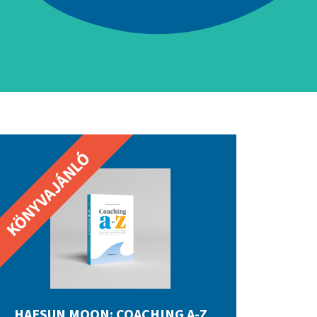
HAESUN MOON: COACHING A-Z