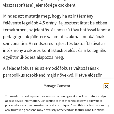
visszaszorítása) jelentősége csökkent.
Mindez azt mutatja meg, hogy ha az intézmény
félévente legalább 4,5 órányi fejlesztést iktat be ebben
témakörben, az jelentős és hosszú távú hatással lehet a
pedagógusok jóllétére valamint szakmai munkájának
színvonalára. A rendszeres fejlesztés biztosításával az
intézmény a sikeres konfliktuskezelést és a kollegiális
együttműködést alapozza meg.
A feladatfókusz és az emóciófókusz változásának
parabolikus (csökkenő majd növekvő, illetve először
növekvő, majd csökkenő) mintázata arra utal, hogy a
Manage Consent
tréningeket érdemes folyamatossá tenni, egy-egy
elemét beépíteni a mindennapi működésbe, és olyan
To provide the best experiences, we use technologies like cookies to store and/or
access device information. Consenting to these technologies will allow us to
foglalkozásokat biztosítani, amelyek fenntartják és
process data such as browsing behavior or unique IDs on this site. Not consenting
elősegítik a készségek gyakorlásába való bevonódást.
or withdrawing consent, may adversely affect certain features and functions.