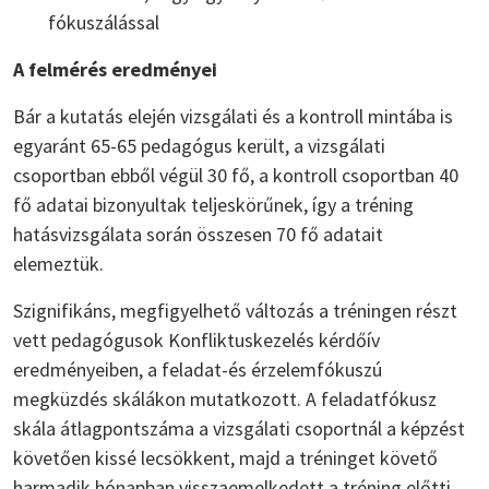
fókuszálással
A felmérés eredményei
Bár a kutatás elején vizsgálati és a kontroll mintába is
egyaránt 65-65 pedagógus került, a vizsgálati
csoportban ebből végül 30 fő, a kontroll csoportban 40
fő adatai bizonyultak teljeskörűnek, így a tréning
hatásvizsgálata során összesen 70 fő adatait
elemeztük.
Szignifikáns, megfigyelhető változás a tréningen részt
vett pedagógusok Konfliktuskezelés kérdőív
eredményeiben, a feladat-és érzelemfókuszú
megküzdés skálákon mutatkozott. A feladatfókusz
skála átlagpontszáma a vizsgálati csoportnál a képzést
követően kissé lecsökkent, majd a tréninget követő
harmadik hónapban visszaemelkedett a tréning előtti