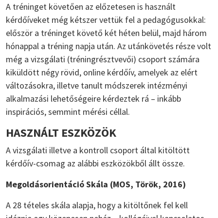
A tréninget követően az előzetesen is használt
kérdőíveket még kétszer vettük fel a pedagógusokkal:
először a tréninget követő két héten belül, majd három
hónappal a tréning napja után. Az utánkövetés része volt
még a vizsgálati (tréningrésztvevői) csoport számára
kiküldött négy rövid, online kérdőív, amelyek az elért
változásokra, illetve tanult módszerek intézményi
alkalmazási lehetőségeire kérdeztek rá – inkább
inspirációs, semmint mérési céllal.
HASZNÁLT ESZKÖZÖK
A vizsgálati illetve a kontroll csoport által kitöltött
kérdőív-csomag az alábbi eszközökből állt össze.
Megoldásorientáció Skála (MOS, Török, 2016)
A 28 tételes skála alapja, hogy a kitöltőnek fel kell