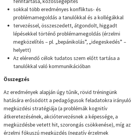
fenntartása, közösségépítés
sokkal több eredményes konfliktus- és
problémamegoldás a tanulókkal és a kollégákkal
tervezéssel, összeszedett, átgondolt, higgadt
lépésekkel történő problémamegoldás (érzelmi
megközelítés – pl. „bepánikolás”, „idegeskedés” –
helyett)
Az elérendő célok tudatos szem előtt tartása a
tanulókkal való kommunikációban
Összegzés
Az eredmények alapján úgy tűnik, rövid tréningünk
hatására erősödött a pedagógusok feladatokra irányuló
megküzdési stratégiája (a problémák kognitív
átkeretezésének, akciótervezésnek a képessége, a
megküzdésbe vetett hit, szorongás csökkenése), míg az
érzelmi fókuszú megküzdés (negatív érzelmek