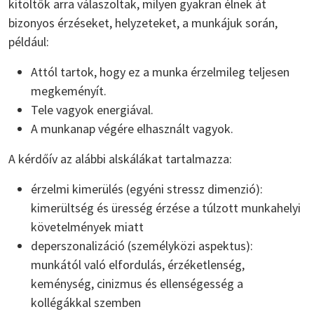
kitöltők arra válaszoltak, milyen gyakran élnek át
bizonyos érzéseket, helyzeteket, a munkájuk során,
például:
Attól tartok, hogy ez a munka érzelmileg teljesen
megkeményít.
Tele vagyok energiával.
A munkanap végére elhasznált vagyok.
A kérdőív az alábbi alskálákat tartalmazza:
érzelmi kimerülés (egyéni stressz dimenzió):
kimerültség és üresség érzése a túlzott munkahelyi
követelmények miatt
deperszonalizáció (személyközi aspektus):
munkától való elfordulás, érzéketlenség,
keménység, cinizmus és ellenségesség a
kollégákkal szemben