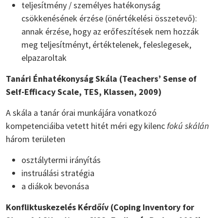
teljesítmény / személyes hatékonyság
csökkenésének érzése (önértékelési összetevő):
annak érzése, hogy az erőfeszítések nem hozzák
meg teljesítményt, értéktelenek, feleslegesek,
elpazaroltak
Tanári Énhatékonyság Skála (Teachers’ Sense of
Self-Efficacy Scale, TES, Klassen, 2009)
A skála a tanár órai munkájára vonatkozó
kompetenciáiba vetett hitét méri egy kilenc
fokú skálán
három területen
osztálytermi irányítás
instruálási stratégia
a diákok bevonása
Konfliktuskezelés Kérdőív (Coping Inventory for