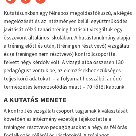
Kutatásunkban egy félnapos megoldásfókuszú, a kiégés
megelőzését és az intézményen belüli együttműködés
javítását célzó tanári tréning hatásait vizsgáltuk egy
összevont általános iskolában. A hatástanulmány alapja
a tréning előtt és után, (tréningen részt vevő) vizsgálati
és (a tréningen nem résztvevő) kontrollcsoporttal
felvett négy kérdőív volt. A vizsgálatba összesen 130
pedagógust vontuk be, az elemzésekhez szükséges
teljes körű adatokat – a folyamat hosszából adódó
természetes lemorzsolódás miatt – 70 főtől kaptunk.
A KUTATÁS MENETE
A kontroll és vizsgálati csoport tagjainak kiválasztását
követően az intézmény vezetője tájékoztatta a
tréningen résztvevő pedagógusokat a négy és fél órás
foglalkozás céljáról és részleteiről. A tréninget