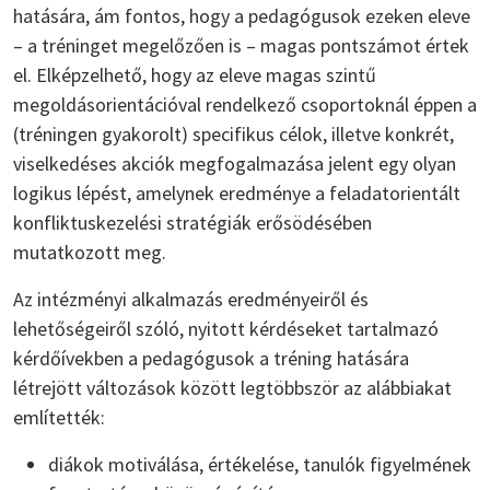
hatására, ám fontos, hogy a pedagógusok ezeken eleve
– a tréninget megelőzően is – magas pontszámot értek
el. Elképzelhető, hogy az eleve magas szintű
megoldásorientációval rendelkező csoportoknál éppen a
(tréningen gyakorolt) specifikus célok, illetve konkrét,
viselkedéses akciók megfogalmazása jelent egy olyan
logikus lépést, amelynek eredménye a feladatorientált
konfliktuskezelési stratégiák erősödésében
mutatkozott meg.
Az intézményi alkalmazás eredményeiről és
lehetőségeiről szóló, nyitott kérdéseket tartalmazó
kérdőívekben a pedagógusok a tréning hatására
létrejött változások között legtöbbször az alábbiakat
említették:
diákok motiválása, értékelése, tanulók figyelmének