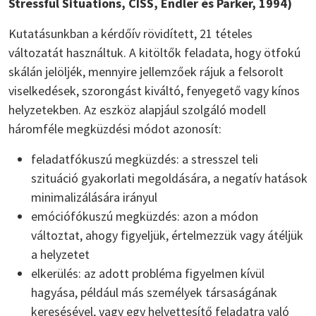
Stressful Situations, CISS, Endler és Parker, 1994)
Kutatásunkban a kérdőív rövidített, 21 tételes
változatát használtuk. A kitöltők feladata, hogy ötfokú
skálán jelöljék, mennyire jellemzőek rájuk a felsorolt
viselkedések, szorongást kiváltó, fenyegető vagy kínos
helyzetekben. Az eszköz alapjául szolgáló modell
háromféle megküzdési módot azonosít:
feladatfókuszú megküzdés: a stresszel teli
szituáció gyakorlati megoldására, a negatív hatások
minimalizálására irányul
emóciófókuszú megküzdés: azon a módon
változtat, ahogy figyeljük, értelmezzük vagy átéljük
a helyzetet
elkerülés: az adott probléma figyelmen kívül
hagyása, például más személyek társaságának
keresésével, vagy egy helyettesítő feladatra való