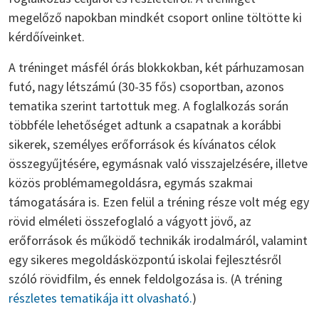
megelőző napokban mindkét csoport online töltötte ki
kérdőíveinket.
A tréninget másfél órás blokkokban, két párhuzamosan
futó, nagy létszámú (30-35 fős) csoportban, azonos
tematika szerint tartottuk meg. A foglalkozás során
többféle lehetőséget adtunk a csapatnak a korábbi
sikerek, személyes erőforrások és kívánatos célok
összegyűjtésére, egymásnak való visszajelzésére, illetve
közös problémamegoldásra, egymás szakmai
támogatására is. Ezen felül a tréning része volt még egy
rövid elméleti összefoglaló a vágyott jövő, az
erőforrások és működő technikák irodalmáról, valamint
egy sikeres megoldásközpontú iskolai fejlesztésről
szóló rövidfilm, és ennek feldolgozása is. (A tréning
részletes tematikája itt olvasható.
)