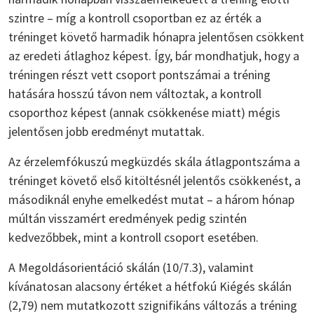
szintre – míg a kontroll csoportban ez az érték a
tréninget követő harmadik hónapra jelentősen csökkent
az eredeti átlaghoz képest. Így, bár mondhatjuk, hogy a
tréningen részt vett csoport pontszámai a tréning
hatására hosszú távon nem változtak, a kontroll
csoporthoz képest (annak csökkenése miatt) mégis
jelentősen jobb eredményt mutattak.
Az érzelemfókuszú megküzdés skála átlagpontszáma a
tréninget követő első kitöltésnél jelentős csökkenést, a
másodiknál enyhe emelkedést mutat – a három hónap
múltán visszamért eredmények pedig szintén
kedvezőbbek, mint a kontroll csoport esetében.
A Megoldásorientáció skálán (10/7.3), valamint
kívánatosan alacsony értéket a hétfokú Kiégés skálán
(2,79) nem mutatkozott szignifikáns változás a tréning