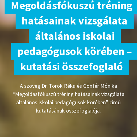
Megoldásfókuszú tréning
hatásainak vizsgálata
általános iskolai
pedagógusok körében –
kutatási összefoglaló
A szöveg Dr. Török Réka és Göntér Mónika
“Megoldásfókuszú tréning hatásainak vizsgálata
általános iskolai pedagógusok körében” című
kutatásának összefoglalója.