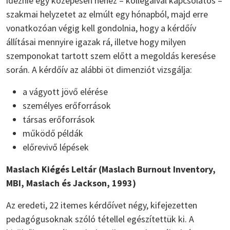
idéznie egy közepesen nehéz – kollégáival kapcsolatos –
szakmai helyzetet az elmúlt egy hónapból, majd erre
vonatkozóan végig kell gondolnia, hogy a kérdőív
állításai mennyire igazak rá, illetve hogy milyen
szemponokat tartott szem előtt a megoldás keresése
során. A kérdőív az alábbi öt dimenziót vizsgálja:
a vágyott jövő elérése
személyes erőforrások
társas erőforrások
működő példák
előrevivő lépések
Maslach Kiégés Leltár (Maslach Burnout Inventory,
MBI, Maslach és Jackson, 1993)
Az eredeti, 22 itemes kérdőívet négy, kifejezetten
pedagógusoknak szóló tétellel egészítettük ki. A