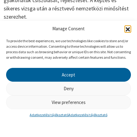
gyakorlatuk csiszolását, fejlesztését. A képzés és
sikeres vizsga után a résztvevő nemzetközi minősítést
szerezhet.
Időpontok:
Manage Consent
2026. június 2-3. 9:00-12:30 (Felkészülő alkalmak) –
To provide the best experiences, we use technologies like cookies to store and/or
BETELT !
access device information. Consenting to these technologies will allow us to
process data such as browsing behavior or unique IDs on this site. Not consenting
2026. július 1-2. 9:00-12:30 (Vizsga alkalmak) –
or withdrawing consent, may adversely affect certain features and functions.
BETELT !
Accept
Kérjük, ha 2026-ban szeretnél mindenképpen vizsgázni,
jelentkezz nálunk: info@solutionsurfers.hu
Deny
2027. június 2-3. 9:00-12:30 (Felkészülő alkalmak)
View preferences
2027. június 29-30. 9:00-12:30 (Vizsga alkalmak)
Adatkezelési tájékoztató
Adatkezelési tájékoztató
Lemondási feltételeinket itt olvashatod el.