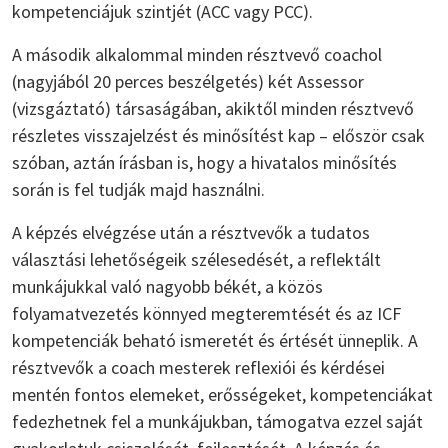
kompetenciájuk szintjét (ACC vagy PCC).
A második alkalommal minden résztvevő coachol
(nagyjából 20 perces beszélgetés) két Assessor
(vizsgáztató) társaságában, akiktől minden résztvevő
részletes visszajelzést és minősítést kap – először csak
szóban, aztán írásban is, hogy a hivatalos minősítés
során is fel tudják majd használni.
A képzés elvégzése után a résztvevők a tudatos
választási lehetőségeik szélesedését, a reflektált
munkájukkal való nagyobb békét, a közös
folyamatvezetés könnyed megteremtését és az ICF
kompetenciák beható ismeretét és értését ünneplik. A
résztvevők a coach mesterek reflexiói és kérdései
mentén fontos elemeket, erősségeket, kompetenciákat
fedezhetnek fel a munkájukban, támogatva ezzel saját