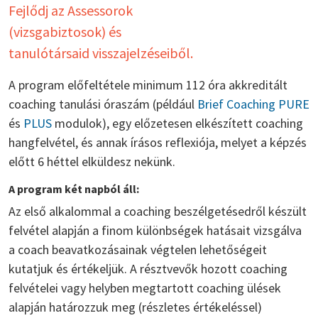
Fejlődj az Assessorok
(vizsgabiztosok) és
tanulótársaid visszajelzéseiből.
A program előfeltétele minimum 112 óra akkreditált
coaching tanulási óraszám (például
Brief Coaching PURE
és
PLUS
modulok), egy előzetesen elkészített coaching
hangfelvétel, és annak írásos reflexiója, melyet a képzés
előtt 6 héttel elküldesz nekünk.
A program két napból áll:
Az első alkalommal a coaching beszélgetésedről készült
felvétel alapján a finom különbségek hatásait vizsgálva
a coach beavatkozásainak végtelen lehetőségeit
kutatjuk és értékeljük. A résztvevők hozott coaching
felvételei vagy helyben megtartott coaching ülések
alapján határozzuk meg (részletes értékeléssel)