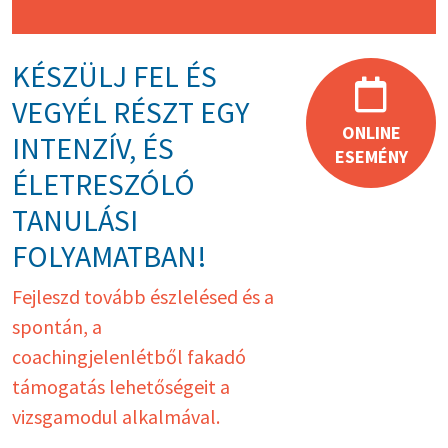
KÉSZÜLJ FEL ÉS
VEGYÉL RÉSZT EGY
ONLINE
INTENZÍV, ÉS
ESEMÉNY
ÉLETRESZÓLÓ
TANULÁSI
FOLYAMATBAN!
Fejleszd tovább észlelésed és a
spontán, a
coachingjelenlétből fakadó
támogatás
lehetőségeit a
vizsgamodul alkalmával.