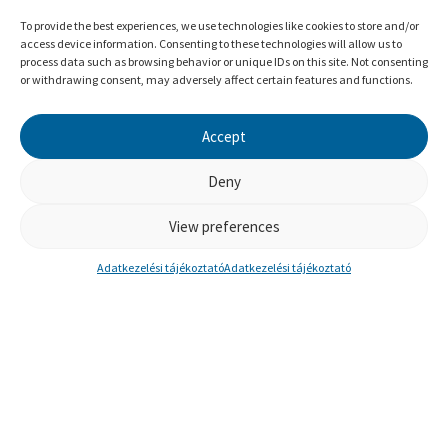
To provide the best experiences, we use technologies like cookies to store and/or
access device information. Consenting to these technologies will allow us to
process data such as browsing behavior or unique IDs on this site. Not consenting
or withdrawing consent, may adversely affect certain features and functions.
MAJSAI RICHÁRD
Accept
Helyfüggetlen vállalkozó, Brief Coach
Deny
TOVÁBB
View preferences
Adatkezelési tájékoztató
Adatkezelési tájékoztató
ÉRDEKEL A MEGOLDÁSFÓKUSZÚ