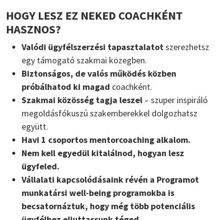
HOGY LESZ EZ NEKED COACHKÉNT
HASZNOS?
Valódi ügyfélszerzési tapasztalatot
szerezhetsz
egy támogató szakmai közegben.
Biztonságos, de valós működés közben
próbálhatod ki magad
coachként.
Szakmai közösség tagja leszel
– szuper inspiráló
megoldásfókuszú szakemberekkel dolgozhatsz
együtt.
Havi 1 csoportos mentorcoaching alkalom.
Nem kell egyedül kitalálnod, hogyan lesz
ügyfeled.
Vállalati kapcsolódásaink révén a Programot
munkatársi well-being programokba is
becsatornáztuk, hogy még több potenciális
ügyfélhez eljuttassunk téged.