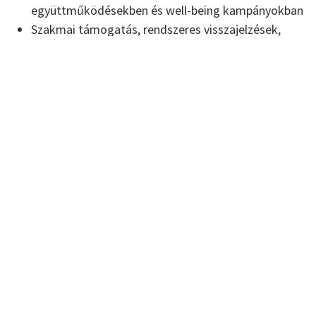
együttműködésekben és well-being kampányokban
Szakmai támogatás, rendszeres visszajelzések,
kapcsolatépítési lehetőségek
Publikálási lehetőség szakmai felületeken
CSATLAKOZNÁL?
Ha szeretnéd kipróbálni magad valódi ügyfelekkel, és
fontos számodra a szakmai fejlődés,
szeretettel
várunk az InkuBátor csapatba.
A KÖVETKEZŐ BECSATLAKOZÁSI LEHETŐSÉG:
2026. SZEPTEMBER 1. (MÉG 1 HELYÜNK VAN)
2027. MÁRCIUS 1. (MÉG 7 HELYÜNK VAN)
A létszám korlátozott, ezért érdemes időben jelezni a
részvételi szándékodat.
Ha kérdésed van az InkuBátor Programmal vagy a