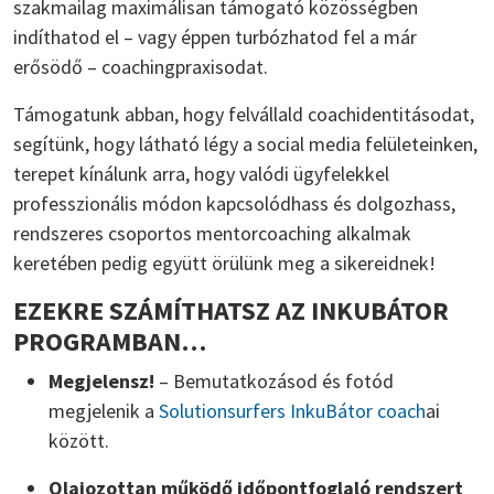
szakmailag maximálisan támogató közösségben
indíthatod el – vagy éppen turbózhatod fel a már
erősödő – coachingpraxisodat.
Támogatunk abban, hogy felvállald coachidentitásodat,
segítünk, hogy látható légy a social media felületeinken,
terepet kínálunk arra, hogy valódi ügyfelekkel
professzionális módon kapcsolódhass és dolgozhass,
rendszeres csoportos mentorcoaching alkalmak
keretében pedig együtt örülünk meg a sikereidnek!
EZEKRE SZÁMÍTHATSZ AZ INKUBÁTOR
PROGRAMBAN…
Megjelensz!
– Bemutatkozásod és fotód
megjelenik a
Solutionsurfers InkuBátor coach
ai
között.
Olajozottan működő időpontfoglaló rendszert