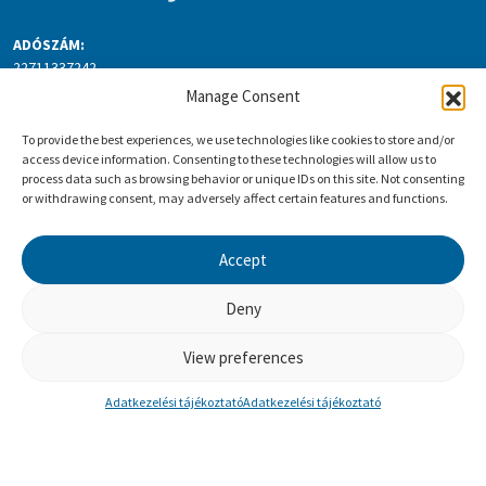
ADÓSZÁM:
22711337242
Manage Consent
BANKSZÁMLASZÁM:
K&H 10404027-50526569-78851012
To provide the best experiences, we use technologies like cookies to store and/or
IBAN:
access device information. Consenting to these technologies will allow us to
HU80104040275052656978851012
process data such as browsing behavior or unique IDs on this site. Not consenting
or withdrawing consent, may adversely affect certain features and functions.
SWIFT:
OKHBHUHB
INFO
Accept
GYIK – GYAKORI KÉRDÉSEK
Deny
ADATKEZELÉSI TÁJÉKOZTATÓ
ÁSZF
View preferences
LEMONDÁSI FELTÉTELEK
FELNŐTTKÉPZÉSI REGISZTRÁCIÓS SZÁM:
Adatkezelési tájékoztató
Adatkezelési tájékoztató
B/2020/001632