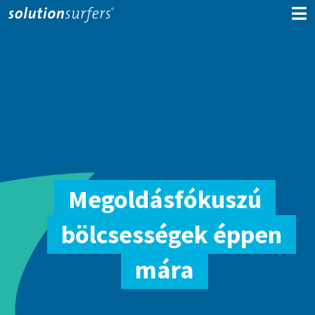
Megoldásfókuszú
bölcsességek éppen
mára