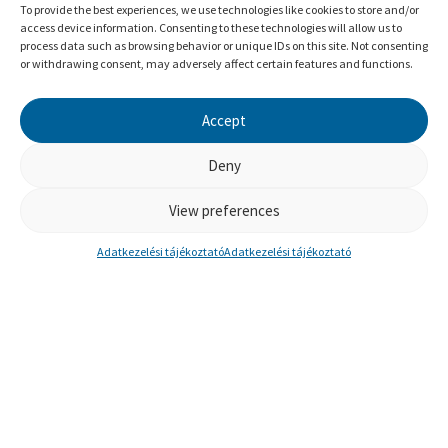
To provide the best experiences, we use technologies like cookies to store and/or
access device information. Consenting to these technologies will allow us to
process data such as browsing behavior or unique IDs on this site. Not consenting
ORSOLICS ZÉNÓ ZOLTÁN
or withdrawing consent, may adversely affect certain features and functions.
Család -rendszer terapeuta, megoldásfókuszú
coach, üzleti coach, tréner
Accept
Deny
TOVÁBB
View preferences
Adatkezelési tájékoztató
Adatkezelési tájékoztató
ÉRDEKEL A MEGOLDÁSFÓKUSZÚ
BRIEF COACHING - BESZÉLJÜNK!