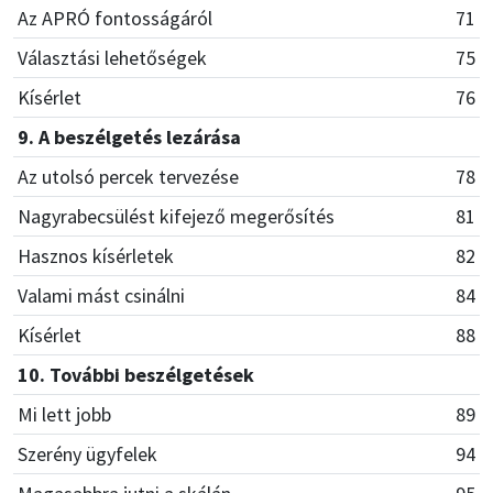
Az APRÓ fontosságáról
71
Választási lehetőségek
75
Kísérlet
76
9. A beszélgetés lezárása
Az utolsó percek tervezése
78
Nagyrabecsülést kifejező megerősítés
81
Hasznos kísérletek
82
Valami mást csinálni
84
Kísérlet
88
10. További beszélgetések
Mi lett jobb
89
Szerény ügyfelek
94