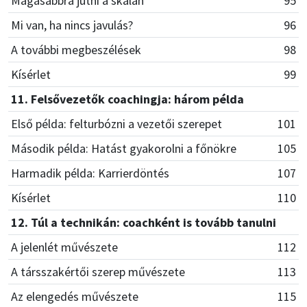
Magasabbra jutni a skálán
95
Mi van, ha nincs javulás?
96
A további megbeszélések
98
Kísérlet
99
11. Felsővezetők coachingja: három példa
Első példa: felturbózni a vezetői szerepet
101
Második példa: Hatást gyakorolni a főnökre
105
Harmadik példa: Karrierdöntés
107
Kísérlet
110
12. Túl a technikán: coachként is tovább tanulni
A jelenlét művészete
112
A társszakértői szerep művészete
113
Az elengedés művészete
115