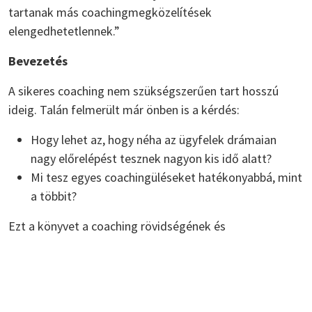
tartanak más coachingmegközelítések
elengedhetetlennek.”
Bevezetés
A sikeres coaching nem szükségszerűen tart hosszú
ideig. Talán felmerült már önben is a kérdés:
Hogy lehet az, hogy néha az ügyfelek drámaian
nagy előrelépést tesznek nagyon kis idő alatt?
Mi tesz egyes coachingüléseket hatékonyabbá, mint
a többit?
Ezt a könyvet a coaching rövidségének és
hatékonyságának sikermutatóiról írtuk. Látni fogja,
hogy a javasolt eljárásmód meglepően egyszerű,
különösen, ha azzal hasonlítjuk össze, mi mindent
tartanak más coachingmegközelítések