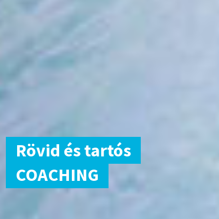
Rövid és tartós
COACHING