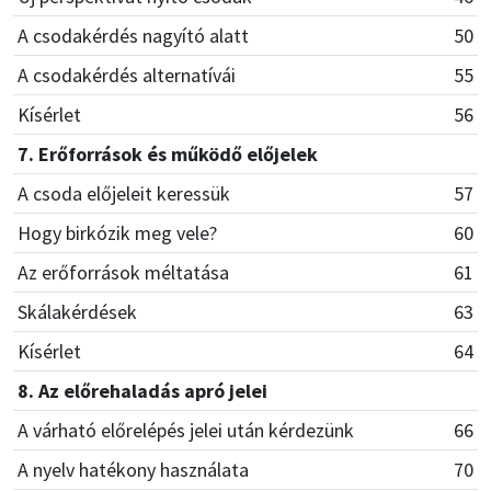
A csodakérdés nagyító alatt
50
A csodakérdés alternatívái
55
Kísérlet
56
7. Erőforrások és működő előjelek
A csoda előjeleit keressük
57
Hogy birkózik meg vele?
60
Az erőforrások méltatása
61
Skálakérdések
63
Kísérlet
64
8. Az előrehaladás apró jelei
A várható előrelépés jelei után kérdezünk
66
A nyelv hatékony használata
70