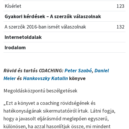
Kísérlet
123
Gyakori kérdések – A szerzők válaszolnak
A szerzők 2016-ban ismét válaszolnak
132
Internetoldalak
Irodalom
Rövid és tartós COACHING:
Peter Szabó
,
Daniel
Meier
és
Hankovszky Katalin
könyve
Megoldásközpontú beszélgetések
„Ezt a könyvet a coaching rövidségének és
hatékonyságának sikermutatóiról írtuk. Látni fogja,
hogy a javasolt eljárásmód meglepően egyszerű,
különösen, ha azzal hasonlítjuk össze, mi mindent