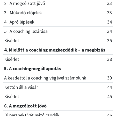
2.: A megcélzott jövő
33
3.: Működő előjelek
33
4.: Apró lépések
34
5.: A coaching lezárása
34
Kísérlet
35
4. Mielőtt a coaching megkezdődik – a megbízás
Kísérlet
38
5. A coachingmegállapodás
A kezdettől a coaching végével számolunk
39
Kettőn áll a vásár
44
Kísérlet
45
6. A megcélzott jövő
Új perspektívát nyitó csodák
46